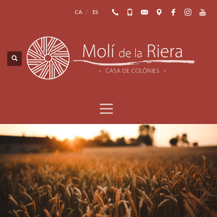
CA
ES