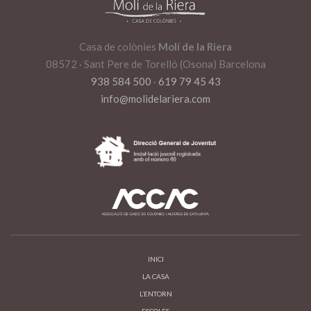
Casa de colònies
Molí de la Riera
08572 · Sant Pere de Torelló (Osona) Barcelona
938 584 500
·
619 79 45 43
info@molidelariera.com
INICI
LA CASA
L’ENTORN