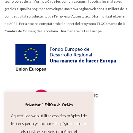
tecnologies de la informació i de les comunicacions i l'accés a les mateixes i
gràcies al qual ha pogut desenvolupar una nova pàgina web per a la millora de la
competitivitat i productivitat de l'empresa. Aquesta acció ha finalitzat el gener
de 2021. Per a això ha comptat amb el suport del programa
TICCámaras de la
Cambra de Comerç de Barcelona. Una manera de fer Europa.
Privacitat i Política de Cookies
Aquest lloc web utilitza cookies pròpies i de
tercers per a gestionar el la pàgina, millorar
els nostres serveis i conèixer el