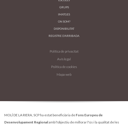
ESCOLES
GRUPS
IMATGES
ON SOM?
DISPONIBILITAT
REGISTRE D’ARRIBADA
Política de privacitat
Avís legal
Política de cookies
Mapa web
MOLÍ DE LA RIERA, SCP ha estat beneficiària de
Fons Europeu de
Desenvolupament Regional
amb l'objectiu de millorar l'ús i la qualitat de les