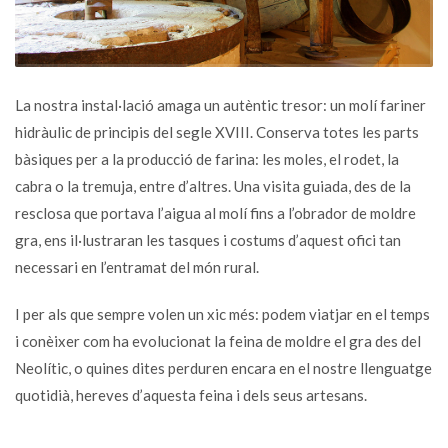
La nostra instal·lació amaga un autèntic tresor: un molí fariner
hidràulic de principis del segle XVIII. Conserva totes les parts
bàsiques per a la producció de farina: les moles, el rodet, la
cabra o la tremuja, entre d’altres. Una visita guiada, des de la
resclosa que portava l’aigua al molí fins a l’obrador de moldre
gra, ens il·lustraran les tasques i costums d’aquest ofici tan
necessari en l’entramat del món rural.
I per als que sempre volen un xic més: podem viatjar en el temps
i conèixer com ha evolucionat la feina de moldre el gra des del
Neolític, o quines dites perduren encara en el nostre llenguatge
quotidià, hereves d’aquesta feina i dels seus artesans.