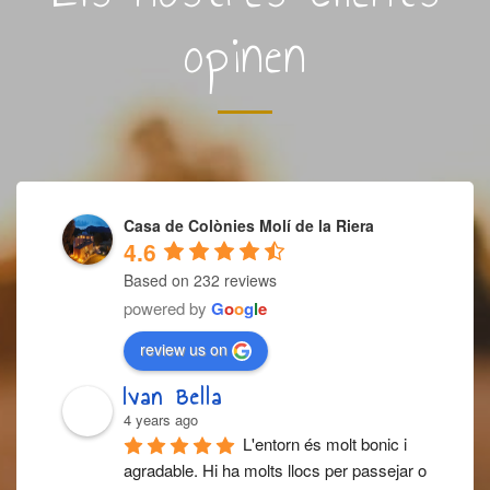
opinen
Casa de Colònies Molí de la Riera
4.6
Based on 232 reviews
powered by
G
o
o
g
l
e
review us on
Ivan Bella
4 years ago
L'entorn és molt bonic i 
agradable. Hi ha molts llocs per passejar o 