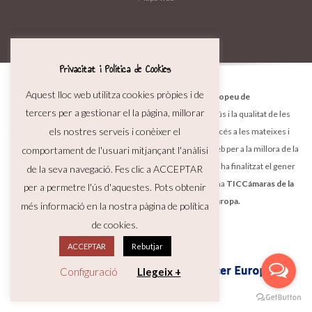
Privacitat i Política de Cookies
Aquest lloc web utilitza cookies pròpies i de
MOLÍ DE LA RIERA, SCP ha estat beneficiària de
Fons Europeu de
tercers per a gestionar el la pàgina, millorar
Desenvolupament Regional
amb l'objectiu de millorar l'ús i la qualitat de les
els nostres serveis i conèixer el
tecnologies de la informació i de les comunicacions i l'accés a les mateixes i
gràcies al qual ha pogut desenvolupar una nova pàgina web per a la millora de la
comportament de l'usuari mitjançant l'anàlisi
competitivitat i productivitat de l'empresa. Aquesta acció ha finalitzat el gener
de la seva navegació. Fes clic a ACCEPTAR
de 2021. Per a això ha comptat amb el suport del programa
TICCámaras de la
per a permetre l'ús d'aquestes. Pots obtenir
Cambra de Comerç de Barcelona. Una manera de fer Europa.
més informació en la nostra pàgina de política
de cookies.
ACCEPTAR
Rebutjar
Configuració
Llegeix +