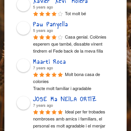
Xavier “Xevi” Molera
5 years ago
Tot molt bé
Pau Panyella
5 years ago
Casa genial. Colònies 
esperem que també, dissabte vinent 
tindrem el Fede back de la meva filla
Maarti Roca
7 years ago
Molt bona casa de 
colonies
Tracte molt familiar i agradable
JOSE Ma NEILA ORTIZ
7 years ago
Ideal per fer trobades 
nombroses amb amics i familiars, el 
personal es molt agradable i el menjar 