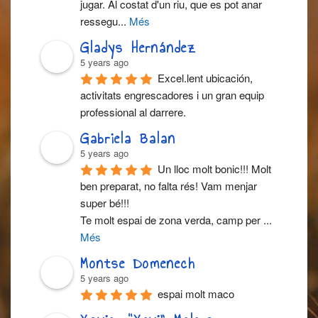
jugar. Al costat d'un riu, que es pot anar 
ressegu
...
Més
Gladys Hernández
5 years ago
Excel.lent ubicación, 
activitats engrescadores i un gran equip 
professional al darrere.
Gabriela Balan
5 years ago
Un lloc molt bonic!!! Molt 
ben preparat, no falta rés! Vam menjar 
super bé!!!
Te molt espai de zona verda, camp per 
...
Més
Montse Domenech
5 years ago
espai molt maco