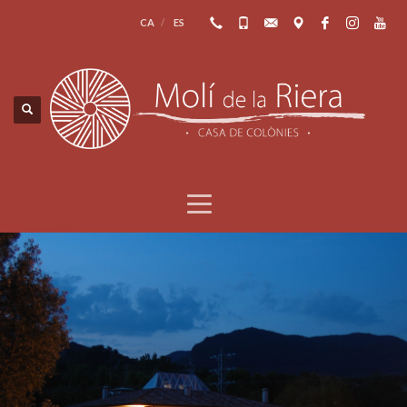
CA
ES