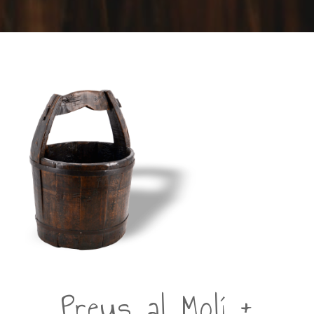
Preus al Molí +