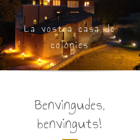
La vostra casa de
colònies
Benvingudes,
benvinguts!