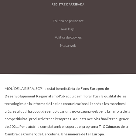
REGISTRE D’ARRIBADA
Política de privacitat
Avís legal
Política de cookies
Mapa web
MOLÍ DE LA RIERA, SCP ha estat beneficiària de
Fons Europeu de
Desenvolupament Regional
amb l'objectiu de millorar l'ús i la qualitat de les
tecnologies de la informació i de les comunicacions i l'accés a les mateixes i
gràcies al qual ha pogut desenvolupar una nova pàgina web per a la millora de la
competitivitat i productivitat de l'empresa. Aquesta acció ha finalitzat el gener
de 2021. Per a això ha comptat amb el suport del programa
TICCámaras de la
Cambra de Comerç de Barcelona. Una manera de fer Europa.