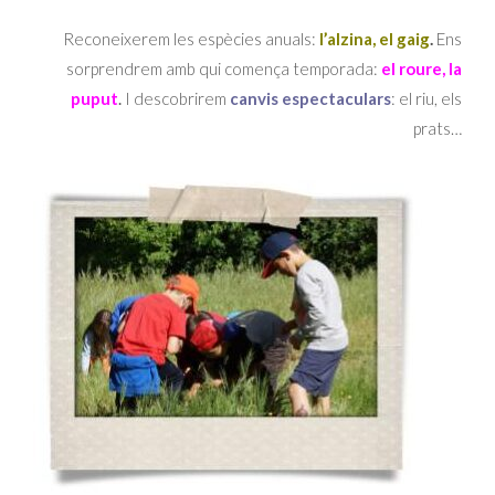
Reconeixerem les espècies anuals:
l
’alzina, el gaig
.
Ens
sorprendrem amb qui comença temporada:
el roure, la
puput
.
I descobrirem
canvis espectaculars
: el riu, els
prats…