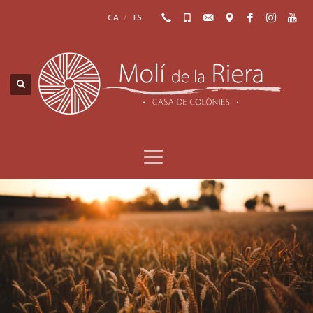
CA
ES