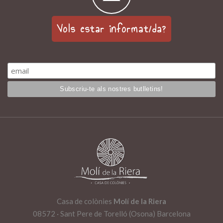
Vols estar informat/da?
Casa de colònies
Molí de la Riera
08572 · Sant Pere de Torelló (Osona) Barcelona