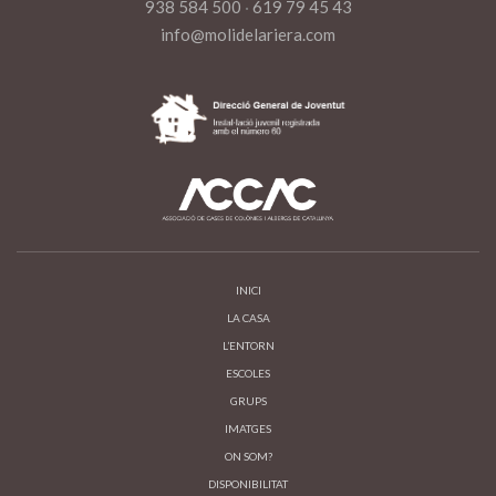
938 584 500
·
619 79 45 43
info@molidelariera.com
INICI
LA CASA
L’ENTORN
ESCOLES
GRUPS
IMATGES
ON SOM?
DISPONIBILITAT