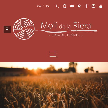
CA
ES