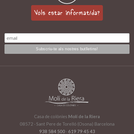
Vols estar informat/da?
Casa de colònies
Molí de la Riera
08572 · Sant Pere de Torelló (Osona) Barcelona
938 584 500
·
619 79 45 43