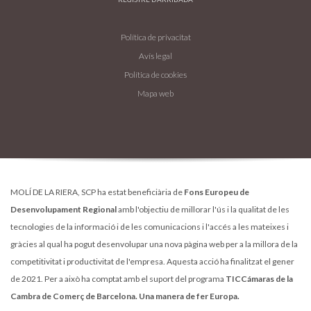
Política de privacitat
Avís legal
Política de cookies
Mapa web
MOLÍ DE LA RIERA, SCP ha estat beneficiària de
Fons Europeu de
Desenvolupament Regional
amb l'objectiu de millorar l'ús i la qualitat de les
tecnologies de la informació i de les comunicacions i l'accés a les mateixes i
gràcies al qual ha pogut desenvolupar una nova pàgina web per a la millora de la
competitivitat i productivitat de l'empresa. Aquesta acció ha finalitzat el gener
de 2021. Per a això ha comptat amb el suport del programa
TICCámaras de la
Cambra de Comerç de Barcelona. Una manera de fer Europa.