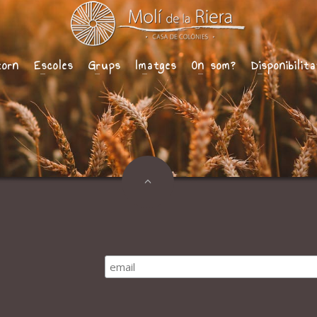
torn
Escoles
Grups
Imatges
On som?
Disponibilit