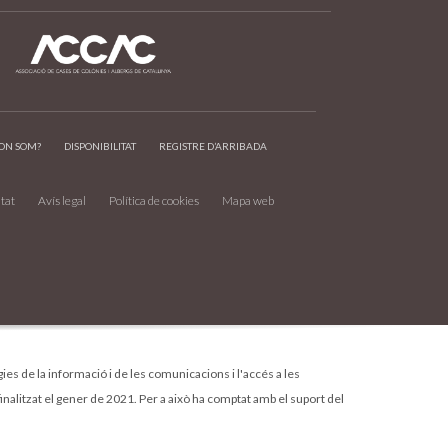
ON SOM?
DISPONIBILITAT
REGISTRE D’ARRIBADA
itat
Avís legal
Política de cookies
Mapa web
ogies de la informació i de les comunicacions i l'accés a les
finalitzat el gener de 2021. Per a això ha comptat amb el suport del