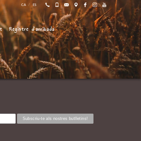
CA
ES
at
Registre d’arribada