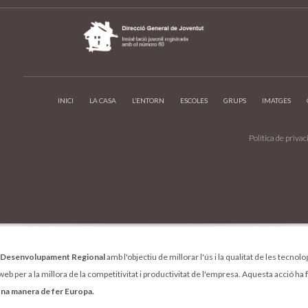
INICI
LA CASA
L’ENTORN
ESCOLES
GRUPS
IMATGES
Política de privac
 Desenvolupament Regional
amb l'objectiu de millorar l'ús i la qualitat de les tecnol
b per a la millora de la competitivitat i productivitat de l'empresa. Aquesta acció ha 
na manera de fer Europa.