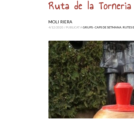
Ruta de la Torneria
MOLI RIERA
4/12/2020
/
PUBLICAT A
GRUPS - CAPS DE SETMANA
,
RUTES 