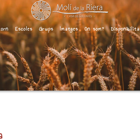
torn
Escoles
Grups
Imatges
On som?
Disponibilit
a