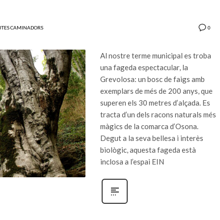
0
UTES CAMINADORS
Al nostre terme municipal es troba
una fageda espectacular, la
Grevolosa: un bosc de faigs amb
exemplars de més de 200 anys, que
superen els 30 metres d’alçada. Es
tracta d’un dels racons naturals més
màgics de la comarca d’Osona.
Degut a la seva bellesa i interès
biològic, aquesta fageda està
inclosa a l’espai EIN