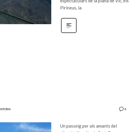
espectaculars de la plana de Vic, els
Pirineus, la
0
ENTORN
Un passeig per als amants del