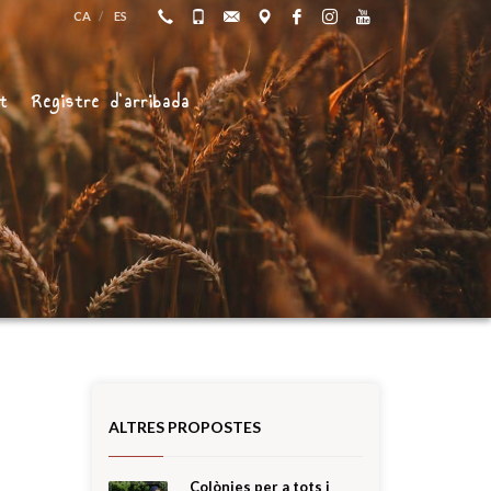
CA
ES
at
Registre d’arribada
ALTRES PROPOSTES
Colònies per a tots i